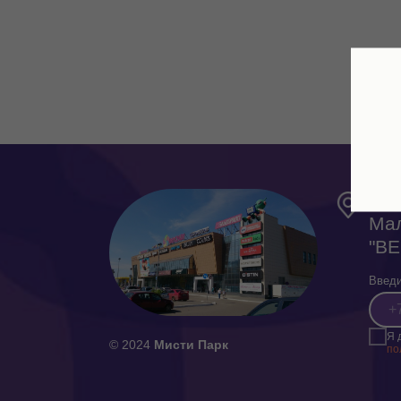
г. 
Мал
"В
Введи
Я 
© 2024
Мисти Парк
по