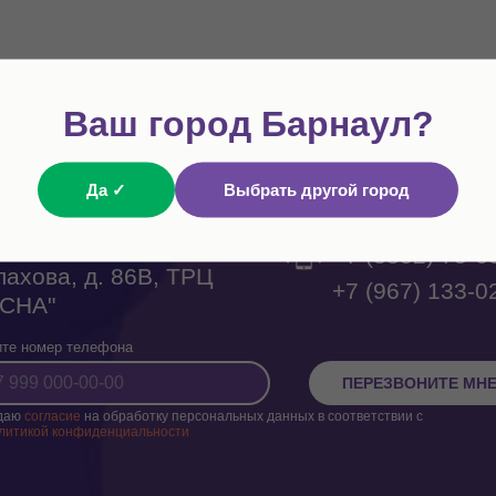
Ваш город Барнаул?
Да ✓
Выбрать другой город
Барнаул, ул.
+7 (3852) 75-6
ахова, д. 86В, ТРЦ
+7 (967) 133-0
ЕСНА"
те номер телефона
ПЕРЕЗВОНИТЕ МН
даю
согласие
на обработку персональных данных в соответствии с
литикой конфиденциальности