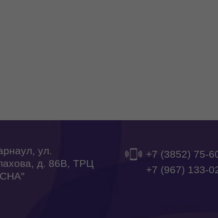
Барнаул, ул.
Мисти Парк на карте Б
+7 (3852) 75-6
ахова, д. 86В, ТРЦ
+7 (967) 133-0
ЕСНА"