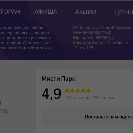
ТОРАН
АФИША
АКЦИИ
ЦЕН
уем cookies для сбора
ИП Ковальчук Сергей Кузьмич
ых персональных данных.
ИНН 561405817740
ют настраивать рекламу и
Юр. адрес: 658080, г.
ть трафик. Оставаясь на
Новоалтайск, ул. Ушакова, д.
оглашаетесь на сбор таких
12, кв. 128
и
сто