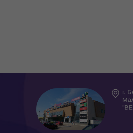
г. 
Мал
"В