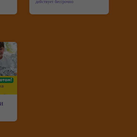
действует бессрочно
И