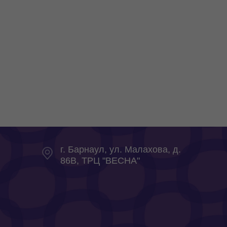
г. Барнаул, ул. Малахова, д.
86В, ТРЦ "ВЕСНА"
Мисти Парк на карте Барнаула — Яндекс Карты