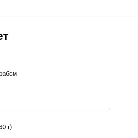
ет
крабом
60 г)