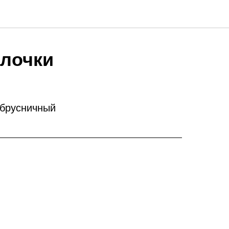
лочки
 брусничный