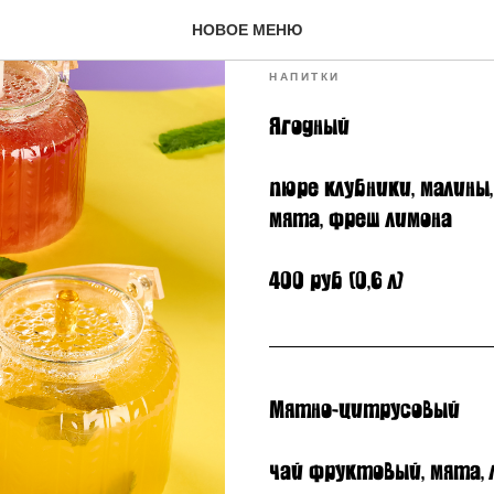
Домашний 
НОВОЕ МЕНЮ
НАПИТКИ
Ягодный
пюре клубники, малины,
мята, фреш лимона
400 руб (0,6 л)
Мятно-цитрусовый
чай фруктовый, мята, 