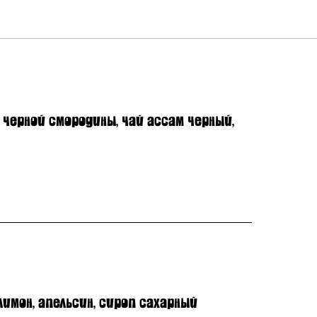
чай в ассортименте
 черной смородины, чай ассам черный,
лимон, апельсин, сироп сахарный