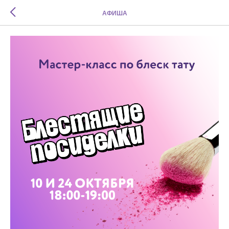
АФИША