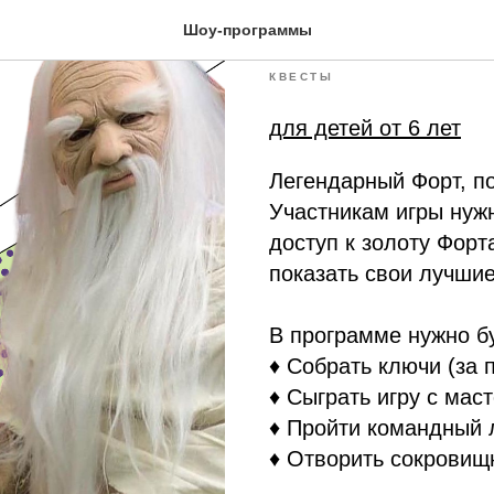
Золото Фо
Шоу-программы
КВЕСТЫ
для детей от 6 лет
Легендарный Форт, по
Участникам игры нужн
доступ к золоту Форт
показать свои лучши
В программе нужно б
♦ Собрать ключи (за 
♦ Сыграть игру с мас
♦ Пройти командный 
♦ Отворить сокровищ