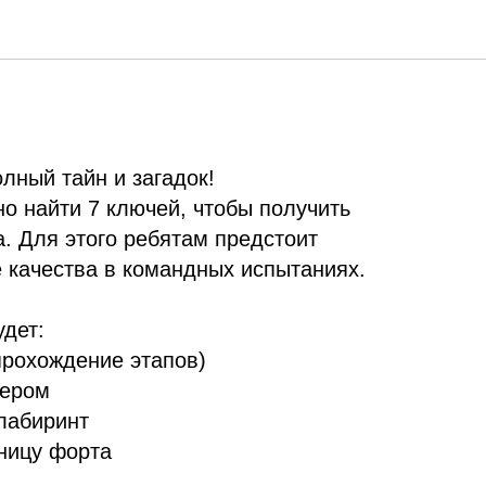
рта
лный тайн и загадок!
о найти 7 ключей, чтобы получить
а. Для этого ребятам предстоит
е качества в командных испытаниях.
удет:
прохождение этапов)
тером
лабиринт
ницу форта