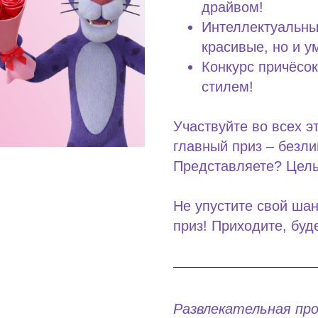
драйвом!
Интеллектуальный
красивые, но и у
Конкурс причёсок
стилем!
Участвуйте во всех э
главный приз – безли
Представляете? Целы
Не упустите свой шан
приз! Приходите, буд
Развлекательная пр