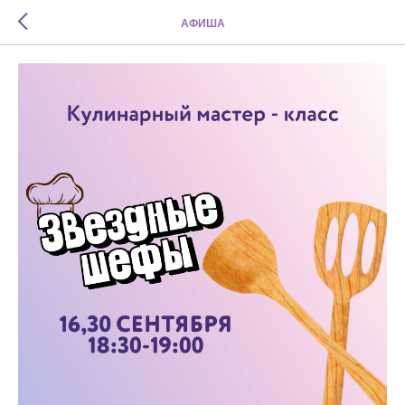
АФИША