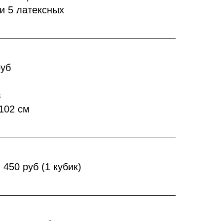
и 5 латексных
руб
в
102 см
50 руб (1 кубик)