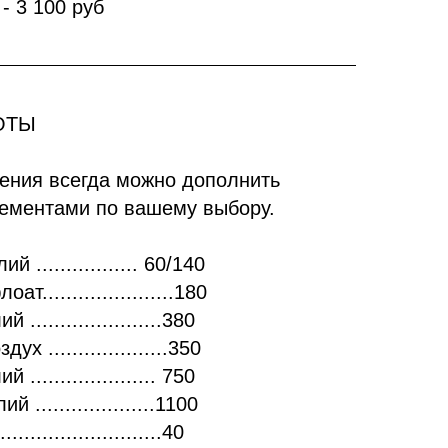
 3 100 руб
ОТЫ
ения всегда можно дополнить
ементами по вашему выбору.
 ................. 60/140
......................180
.....................380
 ....................350
.................... 750
....................1100
.......................40