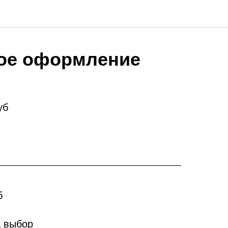
ое оформление
уб
б
а выбор